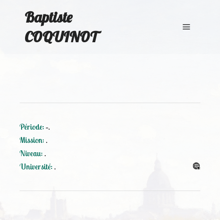
Baptiste
COQUINOT
Main me
Période:
-.
Mission:
.
Niveau:
.
Université:
.