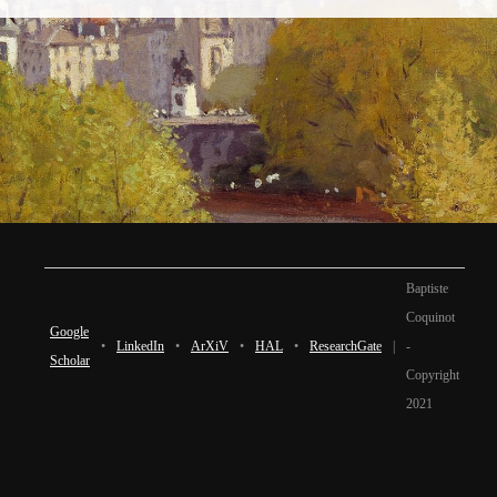
Baptiste
Coquinot
Google
•
LinkedIn
•
ArXiV
•
HAL
•
ResearchGate
|
-
Scholar
Copyright
2021