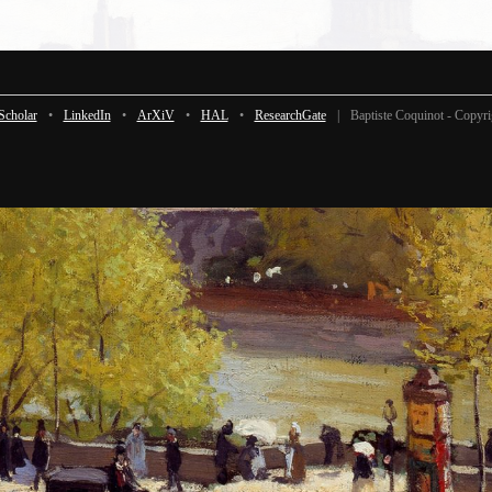
Scholar
•
LinkedIn
•
ArXiV
•
HAL
•
ResearchGate
|
Baptiste Coquinot - Copyr