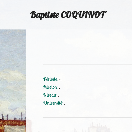
Baptiste COQUINOT
Période:
-.
Mission:
.
Niveau:
.
Université:
.